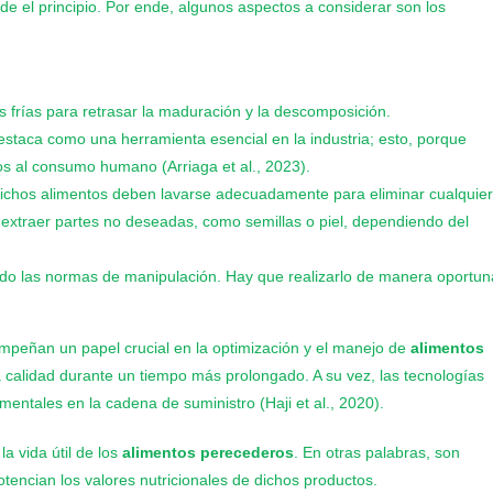
e el principio. Por ende, algunos aspectos a considerar son los
frías para retrasar la maduración y la descomposición.
estaca como una herramienta esencial en la industria; esto, porque
os al consumo humano (Arriaga et al., 2023).
 Dichos alimentos deben lavarse adecuadamente para eliminar cualquie
extraer partes no deseadas, como semillas o piel, dependiendo del
endo las normas de manipulación. Hay que realizarlo de manera oportun
empeñan un papel crucial en la optimización y el manejo de
alimentos
 calidad durante un tiempo más prolongado. A su vez, las tecnologías
entales en la cadena de suministro (Haji et al., 2020).
a vida útil de los
alimentos perecederos
. En otras palabras, son
encian los valores nutricionales de dichos productos.