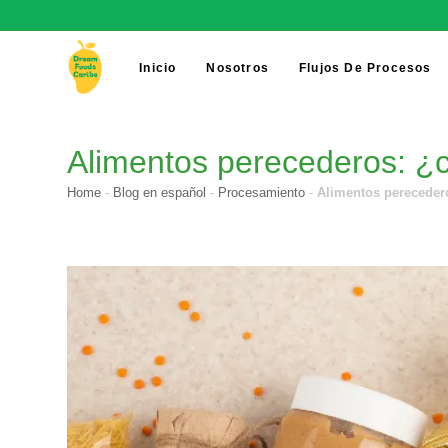
Inicio
Nosotros
Flujos De Procesos
Alimentos perecederos: ¿có
Home
-
Blog en español
-
Procesamiento
-
Alimentos perecedero